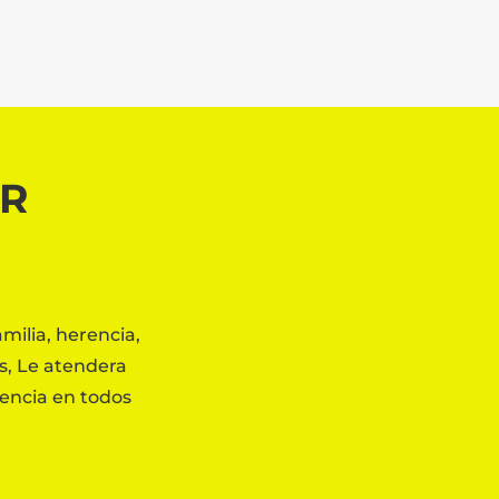
AR
milia, herencia,
es, Le atendera
elencia en todos